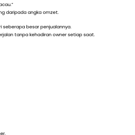
acau.”
ing daripada angka omzet.
ari seberapa besar penjualannya.
berjalan tanpa kehadiran owner setiap saat.
er.