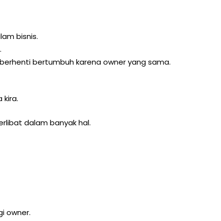
lam bisnis.
.
u berhenti bertumbuh karena owner yang sama.
 kira.
erlibat dalam banyak hal.
i owner.