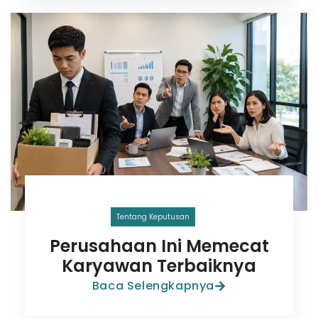
Tentang Keputusan
Perusahaan Ini Memecat
Karyawan Terbaiknya
Baca Selengkapnya