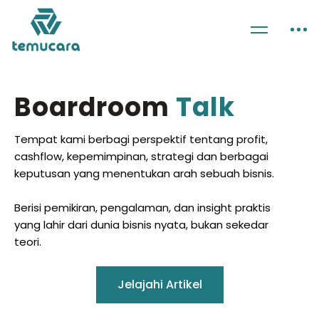
Boardroom
Talk
Tempat kami berbagi perspektif tentang profit,
cashflow, kepemimpinan, strategi dan berbagai
keputusan yang menentukan arah sebuah bisnis.
Berisi pemikiran, pengalaman, dan insight praktis
yang lahir dari dunia bisnis nyata, bukan sekedar
teori.
Jelajahi Artikel