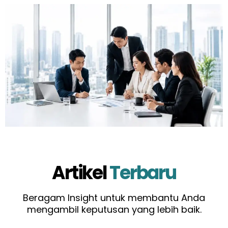
Artikel
Terbaru
Beragam Insight untuk membantu Anda
mengambil keputusan yang lebih baik.