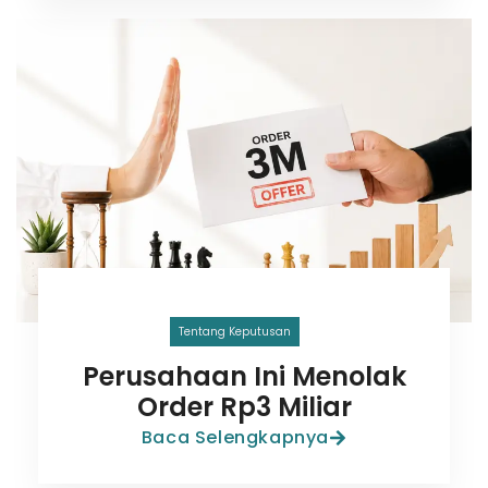
Tentang Keputusan
Perusahaan Ini Menolak
Order Rp3 Miliar
Baca Selengkapnya